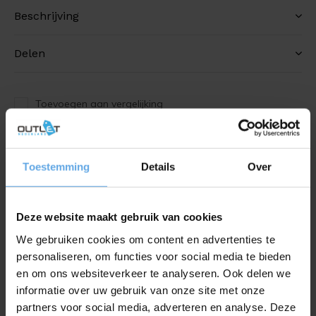
Beschrijving
Delen
Toevoegen aan vergelijking
Productomschrijving
Toestemming
Details
Over
Met de Gas BBQ Sunset Beach geniet je van
doorslaggevende voordelen tegenover
Deze website maakt gebruik van cookies
houtskoolbarbecues. Het koken kan bijvoorbeeld binnen
We gebruiken cookies om content en advertenties te
enkele minuten beginnen, u hoeft zich geen zorgen te
personaliseren, om functies voor social media te bieden
maken over de rook van houtskool, het kookproces kan
en om ons websiteverkeer te analyseren. Ook delen we
nauwkeurig worden geregeld en het is ook veel
informatie over uw gebruik van onze site met onze
gemakkelijker te gebruiken in de late herfst of winter. Het
partners voor social media, adverteren en analyse. Deze