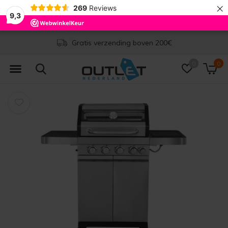
×
269
Reviews
9,3
Gratis verzending boven 200€
0
0