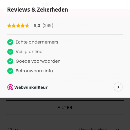
×
269
Reviews
9,3
Levertijd 1-2 werkdagen
0
0
PVC-Panelen
Ontdek het assortiment PVC panelen bij Outlet Nederland.
Van badkamer tot woonkamer, kies voor duurzaamheid en
stijl met ons PVC wandbekleding paneel.
FILTER