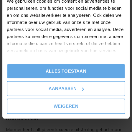
We gebruiken cookies om content en advertenties te
Voor een moderne uitstraling voegen marmerlook
personaliseren, om functies voor social media te bieden
PVC panelen een luxe touch toe aan uw woonruimte
en om ons websiteverkeer te analyseren. Ook delen we
informatie over uw gebruik van onze site met onze
zonder het prijskaartje van echt marmer.
partners voor social media, adverteren en analyse. Deze
Keuken
:
partners kunnen deze gegevens combineren met andere
PVC wanden zijn makkelijk schoon te maken, wat ze
informatie die u aan ze heeft verstrekt of die ze hebben
perfect maakt voor keukens waar spatten
verzameld op basis van uw gebruik van hun services.
onvermijdelijk zijn.
Slaapkamer
:
ALLES TOESTAAN
Met een scala aan designs en kleuren kunt u een
rustige, serene sfeer creëren die past bij uw
AANPASSEN
persoonlijke stijl.
WEIGEREN
Marmerlook PVC paneel: luxe binnen
handbereik
Marmer heeft altijd een luxueuze uitstraling gehad, maar