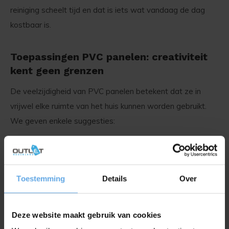
reiniging scheelt tijd en dat is iets wat vandaag de dag
kostbaar is.
Toepassingen PVC panelen: creativiteit
kent geen grenzen
De veelzijdigheid van PVC panelen betekent dat ze in
vrijwel elke ruimte van het huis kunnen worden gebruikt.
We geven enkele suggesties:
Badkamer PVC panelen
:
Met hun waterbestendige eigenschappen zijn PVC
Toestemming
Details
Over
panelen ideaal voor badkamers. Ze bieden een
stijlvol alternatief voor traditionele tegels en
vereisen veel minder onderhoud.
Deze website maakt gebruik van cookies
Woonkamer
: