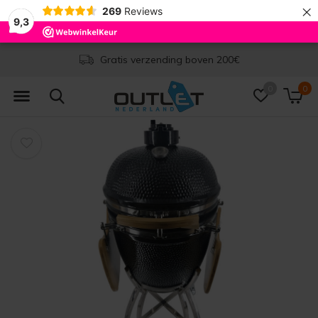
×
269
Reviews
9,3
Gratis verzending boven 200€
0
0