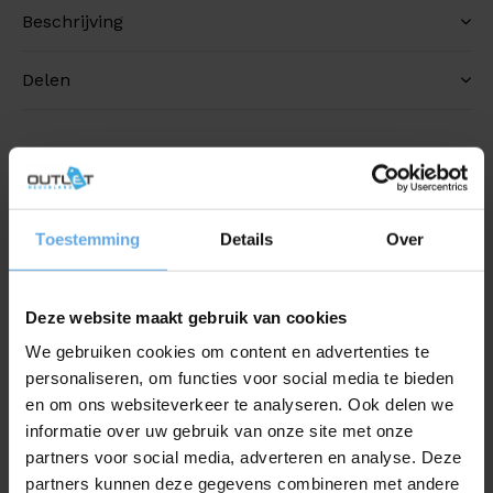
Beschrijving
Delen
Toevoegen aan vergelijking
Productomschrijving
Toestemming
Details
Over
Op zoek naar een alleskunner? Dan is de kamado
barbecue wat voor jou. Een kamado is een type houtskool
Deze website maakt gebruik van cookies
barbecue waar je veel meer mee kan. Grillen, roken slow-
We gebruiken cookies om content en advertenties te
koken, bakken en zelfs stomen met de Big Landmann
personaliseren, om functies voor social media te bieden
kamado barbecue til je barbecueën naar een hoger niveau.
en om ons websiteverkeer te analyseren. Ook delen we
informatie over uw gebruik van onze site met onze
Zo bereidt je gemakkelijk verse pizza of gerookte zalm en
partners voor social media, adverteren en analyse. Deze
nog veel meer. Deze allrounder blinkt uit door zijn
partners kunnen deze gegevens combineren met andere