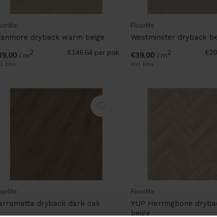
oorlife
Floorlife
tanmore dryback warm beige
Westminster dryback be
2
€146,64
per pak
2
€20
39,00
€39,00
/ m
/ m
cl. btw
Incl. btw
oorlife
Floorlife
arramatta dryback dark oak
YUP Herringbone dryba
beige