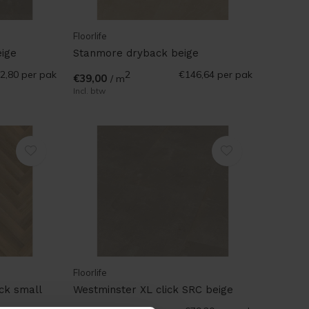
Floorlife
ige
Stanmore dryback beige
2,80
per pak
2
€146,64
per pak
€39,00
/ m
Incl. btw
Floorlife
ck small
Westminster XL click SRC beige