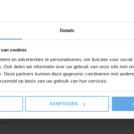
2
€150,93
per pak
39,00
/ m
2
€3
cl. btw
€39,00
/ m
Incl. btw
Details
 van cookies
ent en advertenties te personaliseren, om functies voor social
. Ook delen we informatie over uw gebruik van onze site met on
e. Deze partners kunnen deze gegevens combineren met andere i
erzameld op basis van uw gebruik van hun services.
oorlife
Floorlife
UP herringbone click SRC light
Stanmore dryback war
AANPASSEN
rown
2
€14
€39,00
/ m
2
€43,20
per pak
48,00
Incl. btw
/ m
cl. btw