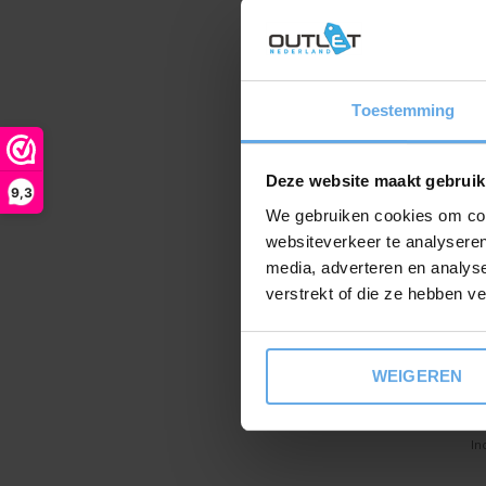
€
In
Toestemming
Deze website maakt gebruik
9,3
We gebruiken cookies om cont
websiteverkeer te analyseren
media, adverteren en analys
verstrekt of die ze hebben v
Fl
Y
WEIGEREN
b
€
In