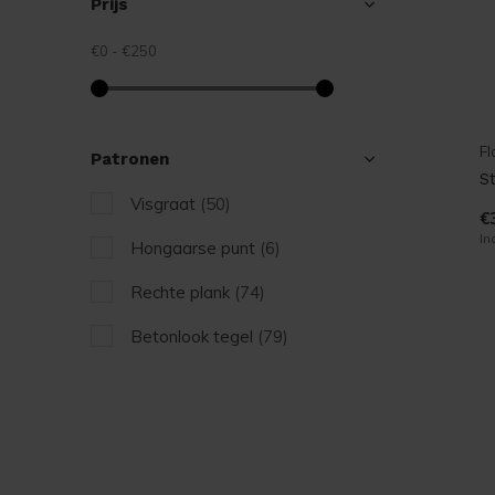
Prijs
€0
-
€250
Fl
Patronen
S
Visgraat
(50)
€
In
Hongaarse punt
(6)
Rechte plank
(74)
Betonlook tegel
(79)