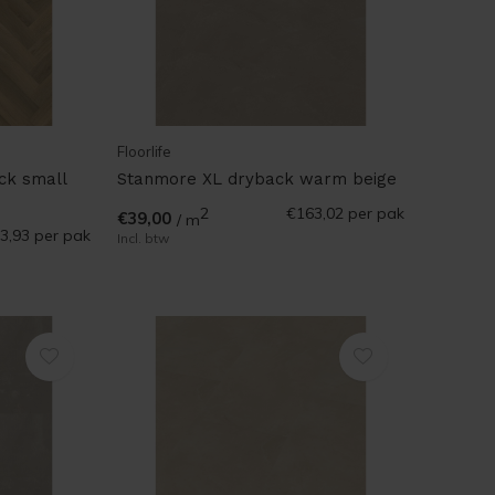
Floorlife
ck small
Stanmore XL dryback warm beige
2
€163,02
per pak
€39,00
/ m
3,93
per pak
Incl. btw