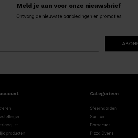
Meld je aan voor onze nieuwsbrief
Ontvang de nieuwste aanbiedingen en promoties
ABON
 account
Categorieën
treren
Sfeerhaarden
estellingen
Sanitair
erlanglijst
Barbecues
lijk producten
Pizza Ovens