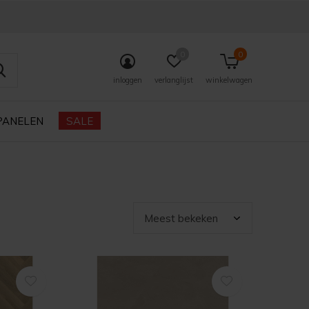
0
0
inloggen
verlanglijst
winkelwagen
PANELEN
SALE