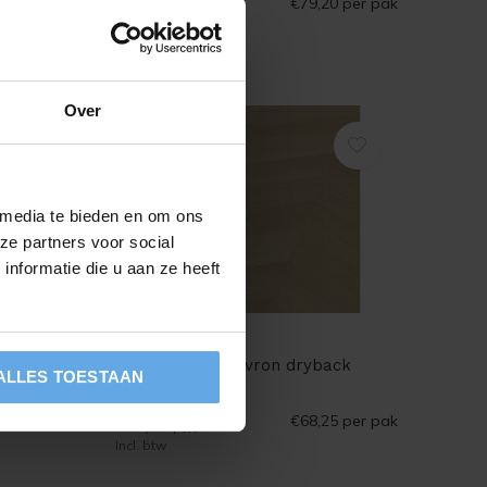
2
€79,20
per pak
€48,00
/ m
3,93
per pak
Incl. btw
Over
 media te bieden en om ons
ze partners voor social
nformatie die u aan ze heeft
Floorlife
m grey
YUP Fulham chevron dryback
ALLES TOESTAAN
natural oak
6,64
per pak
2
€68,25
per pak
€39,00
/ m
Incl. btw