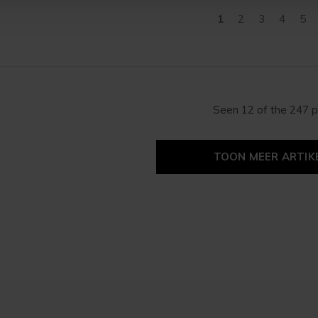
1
2
3
4
5
Seen 12 of the 247 
TOON MEER ARTIK