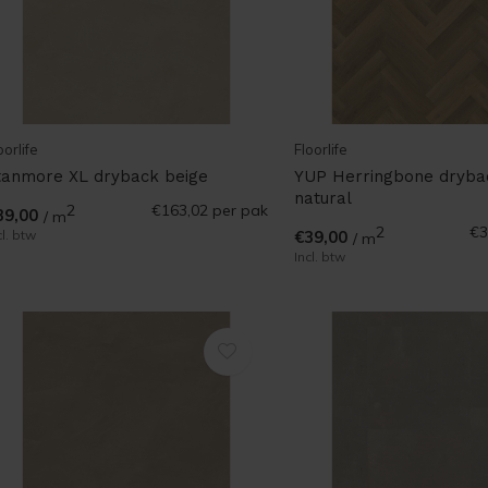
oorlife
Floorlife
tanmore XL dryback beige
YUP Herringbone dryba
natural
2
€163,02
per pak
39,00
/ m
2
€3
cl. btw
€39,00
/ m
Incl. btw