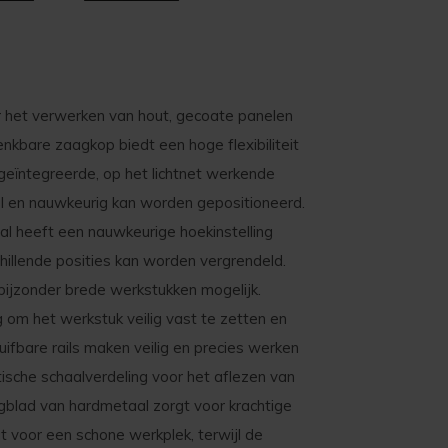
 het verwerken van hout, gecoate panelen
enkbare zaagkop biedt een hoge flexibiliteit
geïntegreerde, op het lichtnet werkende
nel en nauwkeurig kan worden gepositioneerd.
 heeft een nauwkeurige hoekinstelling
hillende posities kan worden vergrendeld.
bijzonder brede werkstukken mogelijk.
 om het werkstuk veilig vast te zetten en
ifbare rails maken veilig en precies werken
tische schaalverdeling voor het aflezen van
blad van hardmetaal zorgt voor krachtige
 voor een schone werkplek, terwijl de