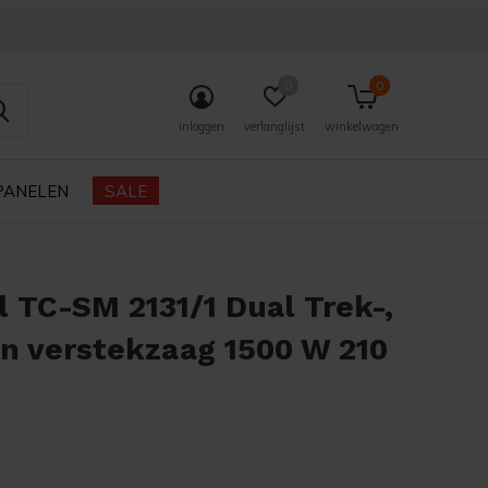
0
0
inloggen
verlanglijst
winkelwagen
PANELEN
SALE
l TC-SM 2131/1 Dual Trek-,
n verstekzaag 1500 W 210