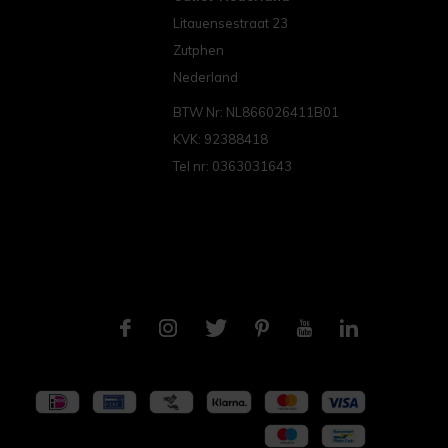
Litauensestraat 23
Zutphen
Nederland
BTW Nr: NL866026411B01
KVK: 92388418
Tel nr: 0363031643