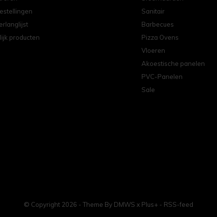
estellingen
Sanitair
erlanglijst
Barbecues
lijk producten
Pizza Ovens
Vloeren
Akoestische panelen
PVC-Panelen
Sale
© Copyright
2026
- Theme By
DMWS
x
Plus+
-
RSS-feed