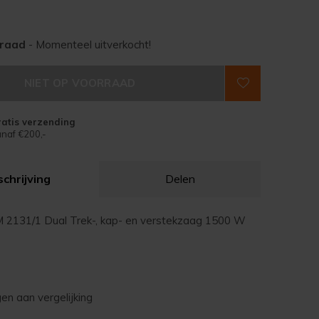
rraad
- Momenteel uitverkocht!
NIET OP VOORRAAD
atis verzending
naf €200,-
chrijving
Delen
M 2131/1 Dual Trek-, kap- en verstekzaag 1500 W
n aan vergelijking