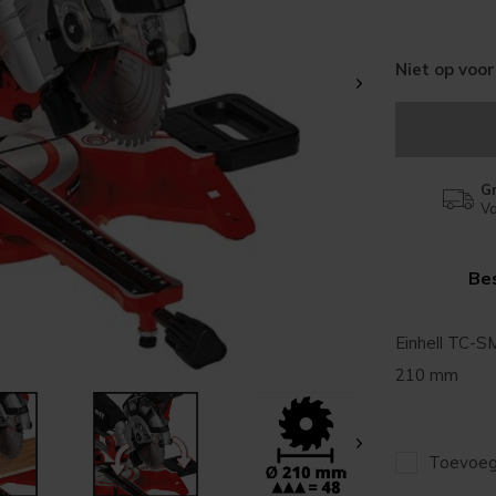
Niet op voo
Gr
Va
Bes
Einhell TC-S
210 mm
Toevoege