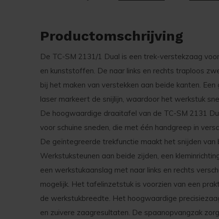
Productomschrijving
De TC-SM 2131/1 Dual is een trek-verstekzaag voor
en kunststoffen. De naar links en rechts traploos zw
bij het maken van verstekken aan beide kanten. Een 
laser markeert de snijlijn, waardoor het werkstuk s
De hoogwaardige draaitafel van de TC-SM 2131 Dual
voor schuine sneden, die met één handgreep in versc
De geïntegreerde trekfunctie maakt het snijden van 
Werkstuksteunen aan beide zijden, een kleminrichting
een werkstukaanslag met naar links en rechts verschu
mogelijk. Het tafelinzetstuk is voorzien van een prak
de werkstukbreedte. Het hoogwaardige precisiezaag
en zuivere zaagresultaten. De spaanopvangzak zorgt