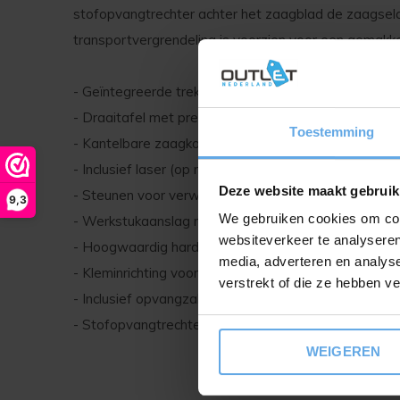
stofopvangtrechter achter het zaagblad de zaagsela
transportvergrendeling is voorzien voor een gemakkeli
- Geïntegreerde trekfunctie voor brede werkstukken
- Draaitafel met precieze hoekinstelling voor schuin
Toestemming
- Kantelbare zaagkop naar links en rechts voor vers
- Inclusief laser (op netvoeding) voor nauwkeurige sn
Deze website maakt gebruik
- Steunen voor verwerking van lange werkstukken
9,3
We gebruiken cookies om cont
- Werkstukaanslag met rails die naar links en rechts
websiteverkeer te analyseren
- Hoogwaardig hardmetalen precisiezaagblad
media, adverteren en analys
- Kleminrichting voor een veilige bevestiging van het
verstrekt of die ze hebben v
- Inclusief opvangzak voor spanen voor een schone 
- Stofopvangtrechter achter het zaagblad voor een 
WEIGEREN