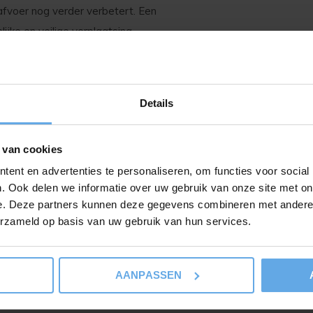
fvoer nog verder verbetert. Een
jke en veilige verplaatsing.
e sneden
Details
teksnedes
ijgeleiding
 van cookies
ent en advertenties te personaliseren, om functies voor social
 kunnen worden verplaatst
. Ook delen we informatie over uw gebruik van onze site met on
e. Deze partners kunnen deze gegevens combineren met andere i
 werkstuk
erzameld op basis van uw gebruik van hun services.
werkplek
betere verwijdering van het zaagsel
AANPASSEN