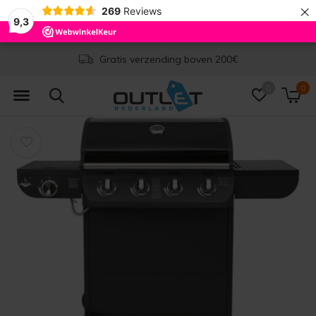
×
269
Reviews
9,3
Gratis verzending boven 200€
0
0