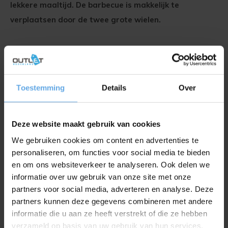
lekkere maaltijd. De barbecue is makkelijk te
verplaatsen door de twee grote wielen
.
Productspecificaties
Toestemming
Details
Over
Merk
EL Fuego
Model
Columbus
Deze website maakt gebruik van cookies
Type
4.1
We gebruiken cookies om content en advertenties te
Ean
4250373205632
personaliseren, om functies voor social media te bieden
Aantal branders
4 branders en 1 zijbrander
en om ons websiteverkeer te analyseren. Ook delen we
Zijbrander
ja
informatie over uw gebruik van onze site met onze
partners voor social media, adverteren en analyse. Deze
elk 2,93kW + 3,5kW zijbrander
Vermogen
partners kunnen deze gegevens combineren met andere
(totaal 15,22kW)
informatie die u aan ze heeft verstrekt of die ze hebben
Aantal wielen
2
verzameld op basis van uw gebruik van hun services.