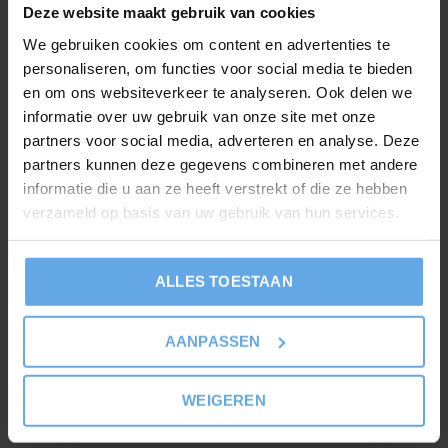
Deze website maakt gebruik van cookies
We gebruiken cookies om content en advertenties te
Eigenschappen
personaliseren, om functies voor social media te bieden
PTS - systeem (Power Thermal Spreading system)
en om ons websiteverkeer te analyseren. Ook delen we
informatie over uw gebruik van onze site met onze
Temperatuur weergave in dubbelwandige deksel
partners voor social media, adverteren en analyse. Deze
Geïntegreerde piëzo-ontsteking, geëmailleerd
partners kunnen deze gegevens combineren met andere
warmhoud rooster
informatie die u aan ze heeft verstrekt of die ze hebben
Grillrooster met geëmailleerd gietijzer
verzameld op basis van uw gebruik van hun services.
3 Traploos instelbare RVS-branders
Zijbrander (3 KW)
ALLES TOESTAAN
Geëmailleerde brander afdekkingen en vuurschaal
Inclusief bestekhouder en vet opvangschaal
AANPASSEN
Gesloten onderkast met 2 dubbelwandige deuren en
grepen van geborsteld RVS
WEIGEREN
4 Vergrendelbare wielen