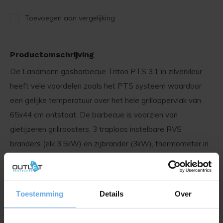
Toevoegen aan vergelijking
Productomschrijving
De Landmann gasbarbecue Triton PTS 3.1 in zilverkleur
heeft vele voordelen zoals het PTS systeem waardoor
een gelijke temperatuur over het hele grilloppervlak van
65x44 cm ontstaat. De barbecue is voorzien van
gietijzeren grillroosters, 3 traploos instelbare RVS
branders (elk 3,5kW) en zijbrander (3kW), thermometer in
de dubbelwandige deksel en warmhoudrooster. RVS
grepen, een bestekhouder, de piëzo ontsteking,
vetopvangbak en 4 vergrendelbare wielen.
Toestemming
Details
Over