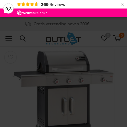
×
269
Reviews
9,3
Levertijd 1-2 werkdagen
0
0