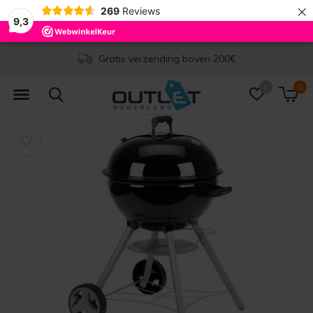
×
269
Reviews
9,3
Gratis verzending boven 200€
0
0