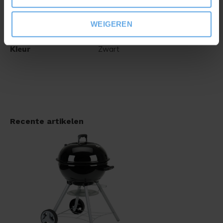
Aantal wielen
2
Materiaal rooster
Roestvrijstaal
WEIGEREN
Afmeting
70 x 64 x 101 cm (B x D x H)
Kleur
Zwart
Recente artikelen