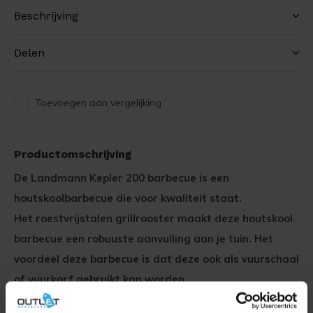
Beschrijving
Delen
Toevoegen aan vergelijking
Productomschrijving
De Landmann Kepler 200 barbecue is een
houtskoolbarbecue die voor kwaliteit staat.
Het roestvrijstalen grillrooster maakt deze houtskool
barbecue een robuuste aanvulling aan je tuin. Het
voordeel deze barbecue is dat deze ook als vuurschaal
of vuurkorf gebruikt kan worden.
Deze houtskoolbarbecue heeft een asopvangbak zo