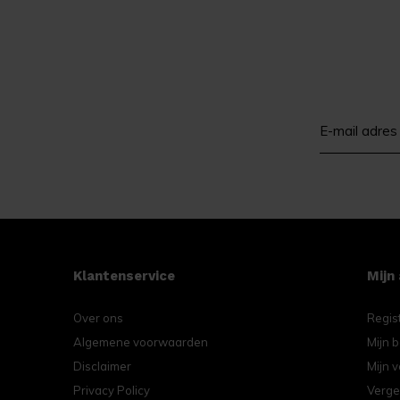
Klantenservice
Mijn
Over ons
Regis
Algemene voorwaarden
Mijn b
Disclaimer
Mijn v
Privacy Policy
Verge