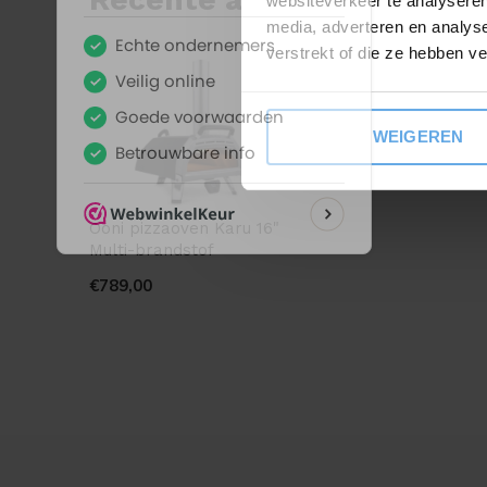
websiteverkeer te analyseren
media, adverteren en analys
verstrekt of die ze hebben v
WEIGEREN
Ooni pizzaoven Karu 16"
Multi-brandstof
€789,00