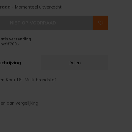
rraad
- Momenteel uitverkocht!
NIET OP VOORRAAD
atis verzending
naf €200,-
chrijving
Delen
en Karu 16" Multi-brandstof
n aan vergelijking