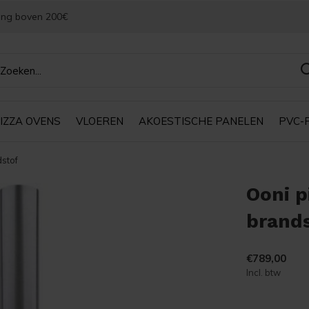
ing boven 200€
IZZA OVENS
VLOEREN
AKOESTISCHE PANELEN
PVC-
dstof
Ooni p
brand
€789,00
Incl. btw