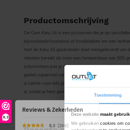
Productomschrijving
De Ooni Karu 16 is een pizzaoven die je op verschil
bijvoorbeeld houtskool of houtblokken om een authen
met de Karu 16 gasbrander (niet meegeleverd) om 
minuten bereikt de oven een temperatuur van 500 gr
schoorsteen pas je de luchtstroom aan, zodat je jouw
geniet supersnel van jouw vers bereide pizza, want h
is ruimte voor één pizza van 40 centimeter of meerde
in, zodat je hem gemakkelijk opbergt.
Toestemming
Deze website maakt gebruik
9,3
We gebruiken cookies om cont
Recente artikelen