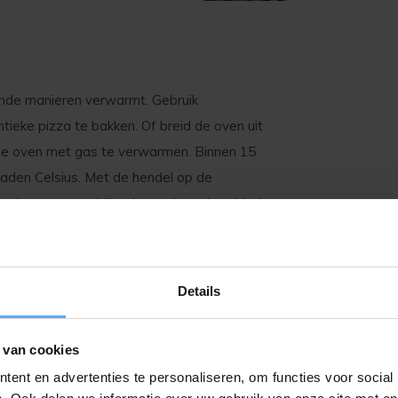
lende manieren verwarmt. Gebruik
tieke pizza te bakken. Of breid de oven uit
de oven met gas te verwarmen. Binnen 15
aden Celsius. Met de hendel op de
 pizza op verschillende manieren bereidt. Je
ij is binnen 60 seconde gaar. In de Karu 16
re mini pizza's. Na gebruik klap je de poten
Details
 van cookies
ent en advertenties te personaliseren, om functies voor social