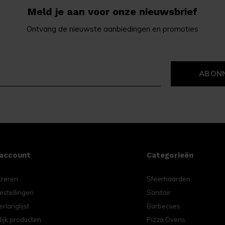
Meld je aan voor onze nieuwsbrief
Ontvang de nieuwste aanbiedingen en promoties
ABON
 account
Categorieën
treren
Sfeerhaarden
estellingen
Sanitair
erlanglijst
Barbecues
lijk producten
Pizza Ovens