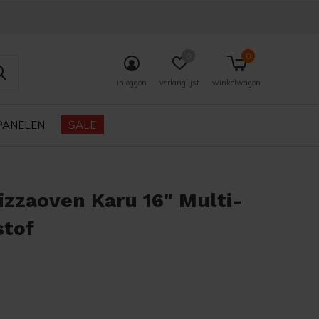
0
0
inloggen
verlanglijst
winkelwagen
PANELEN
SALE
izzaoven Karu 16" Multi-
stof