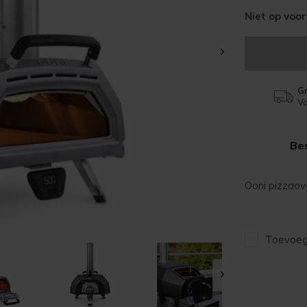
Niet op voo
Gr
Va
Bes
Ooni pizzaov
Toevoege