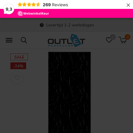
×
269
Reviews
9,3
Levertijd 1-2 werkdagen
0
0
SALE
-34%