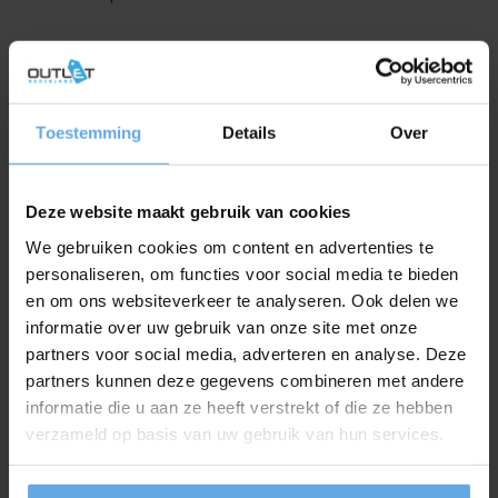
Elegantie ontmoet functionaliteit:
Toestemming
Details
Over
marmerlook PVC paneel
Marmer heeft door de eeuwen heen altijd een symbool
Deze website maakt gebruik van cookies
van klasse en elegantie vertegenwoordigd. Onze
We gebruiken cookies om content en advertenties te
marmerlook PVC paneel collectie combineert de tijdloze
personaliseren, om functies voor social media te bieden
schoonheid met de praktische voordelen van PVC. Of u nu
en om ons websiteverkeer te analyseren. Ook delen we
informatie over uw gebruik van onze site met onze
een zakelijke omgeving of een woonruimte wilt upgraden,
partners voor social media, adverteren en analyse. Deze
de marmeren panelen zorgen altijd voor een
partners kunnen deze gegevens combineren met andere
indrukwekkende en stijlvolle uitstraling.
informatie die u aan ze heeft verstrekt of die ze hebben
verzameld op basis van uw gebruik van hun services.
PVC wandbekleding: een moderne keuze