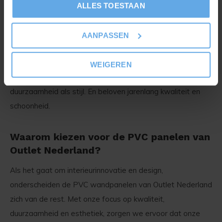
PVC wandbekleding, met zijn duurzame en
ALLES TOESTAAN
onderhoudsvriendelijke eigenschappen, heeft zich
bewezen als een voorkeursmateriaal voor moderne
AANPASSEN
interieurprojecten. Voeg daar de esthetiek van marmer aan
toe, en u heeft een product dat zowel functioneel als
WEIGEREN
prachtig is. Onze PVC panelen zijn ontworpen voor zowel
duurzaamheid als stijl. En beloven jarenlang kwaliteit en
schoonheid.
Waarom kiezen voor de PVC panelen van
Outlet Nederland?
Als het gaat om interieurinnovatie en design,
onderscheiden de PVC wandpanelen van Outlet Nederland
zich van de rest. Met onze focus op kwaliteit,
duurzaamheid en esthetiek, zorgen we ervoor dat onze