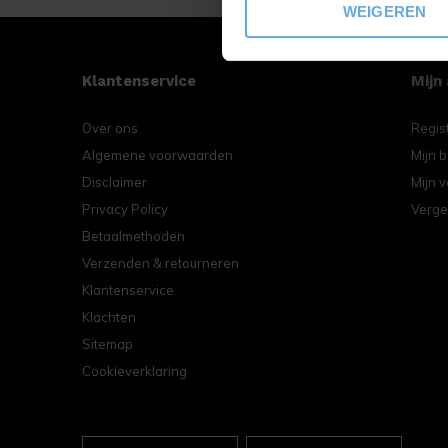
WEIGEREN
Klantenservice
Mijn
Over ons
Regis
Algemene voorwaarden
Mijn b
Disclaimer
Mijn v
Privacy Policy
Verge
Betaalmethoden
Verzenden & retourneren
Klantenservice
Klachten
Sitemap
Cookieverklaring