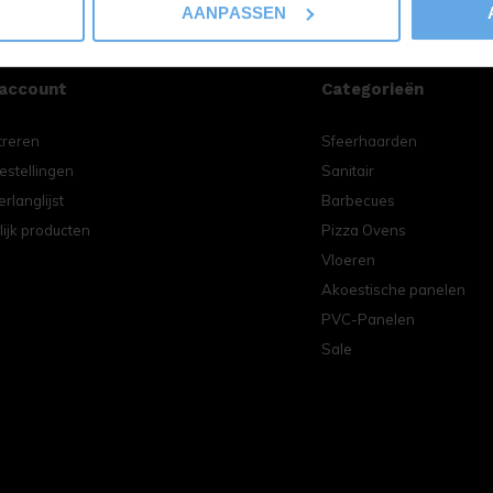
AANPASSEN
 account
Categorieën
treren
Sfeerhaarden
estellingen
Sanitair
erlanglijst
Barbecues
lijk producten
Pizza Ovens
Vloeren
Akoestische panelen
PVC-Panelen
Sale