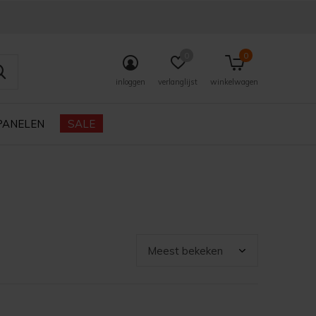
0
0
inloggen
verlanglijst
winkelwagen
PANELEN
SALE