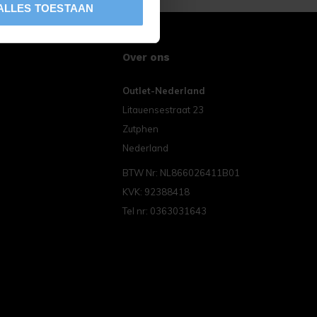
ALLES TOESTAAN
Over ons
Outlet-Nederland
Litauensestraat 23
Zutphen
Nederland
BTW Nr: NL866026411B01
KVK: 92388418
Tel nr: 0363031643