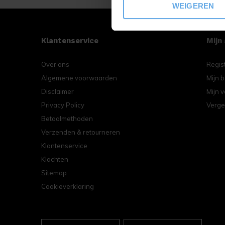
WEIGEREN
Klantenservice
Mijn
Over ons
Regis
Algemene voorwaarden
Mijn b
Disclaimer
Mijn v
Privacy Policy
Verge
Betaalmethoden
Verzenden & retourneren
Klantenservice
Klachten
Sitemap
Cookieverklaring