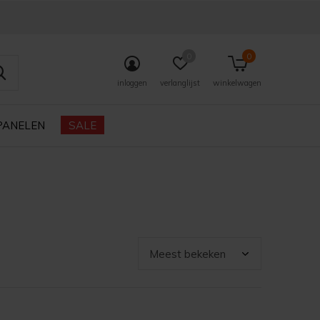
0
0
inloggen
verlanglijst
winkelwagen
PANELEN
SALE