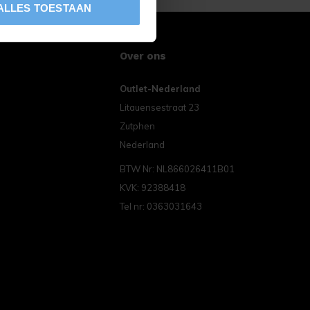
ALLES TOESTAAN
Over ons
Outlet-Nederland
Litauensestraat 23
Zutphen
Nederland
BTW Nr: NL866026411B01
KVK: 92388418
Tel nr: 0363031643