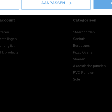
AANPASSEN
 account
Categorieën
treren
Sfeerhaarden
estellingen
Sanitair
erlanglijst
Barbecues
lijk producten
Pizza Ovens
Vloeren
Akoestische panelen
PVC-Panelen
Sale