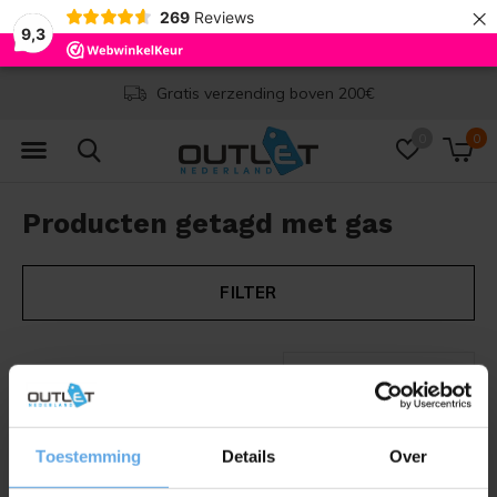
×
269
Reviews
9,3
Gratis verzending boven 200€
0
0
Producten getagd met gas
FILTER
Seen 0 of the 0 products
Toestemming
Details
Over