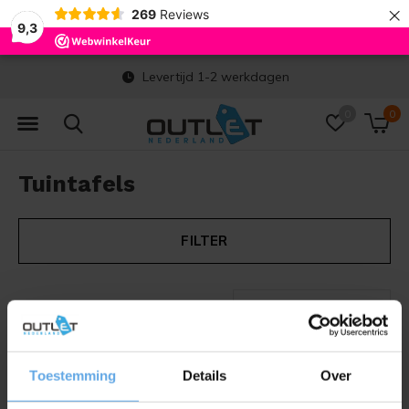
×
269
Reviews
9,3
Levertijd 1-2 werkdagen
0
0
Tuintafels
FILTER
Seen 0 of the 0 products
Toestemming
Details
Over