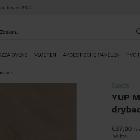
ing boven 200€
IZZA OVENS
VLOEREN
AKOESTISCHE PANELEN
PVC-
ark oak
Floorlife
YUP M
dryba
€37,00
/ m
Incl. btw