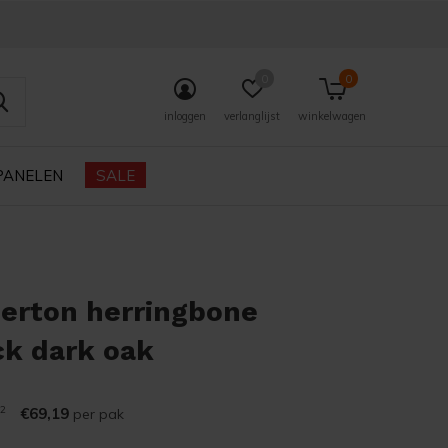
0
0
inloggen
verlanglijst
winkelwagen
PANELEN
SALE
erton herringbone
ck dark oak
2
€69,19
per pak