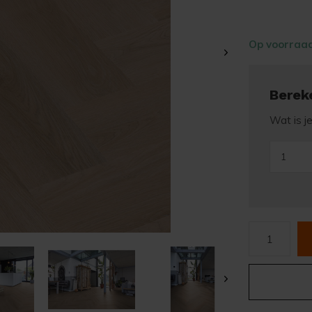
Op voorraa
Berek
Wat is j