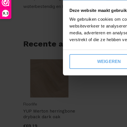
waterbestendig en heeft weinig onderhoud nodig.
Deze website maakt gebruik
9,3
We gebruiken cookies om cont
websiteverkeer te analyseren
media, adverteren en analys
verstrekt of die ze hebben v
Recente artikelen
WEIGEREN
Floorlife
YUP Merton herringbone
dryback dark oak
€69,19