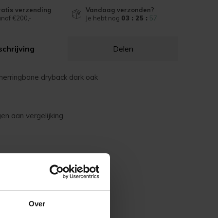
atis verzending
Vandaag verzonden?
naf €200,-
Je hebt nog
03 : 25 :
57
chrijving
Delen
erringbone dryback dark oak
n aan vergelijking
Over