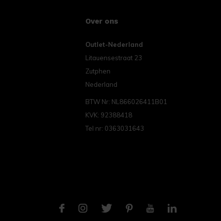
Over ons
Outlet-Nederland
Litauensestraat 23
Zutphen
Nederland
BTW Nr: NL866026411B01
KVK: 92388418
Tel nr: 0363031643