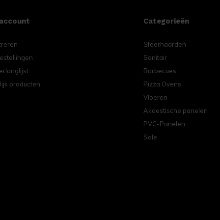
 account
Categorieën
treren
Sfeerhaarden
estellingen
Sanitair
erlanglijst
Barbecues
lijk producten
Pizza Ovens
Vloeren
Akoestische panelen
PVC-Panelen
Sale