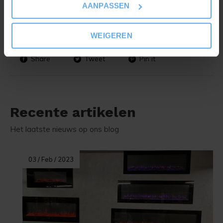
AANPASSEN
WEIGEREN
Share
Tweet
Pin it
Recente artikelen
Het laatste nieuws op ons blog
03 / Feb / 2023