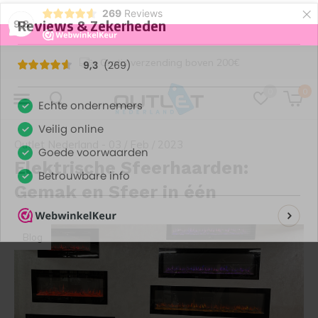
×
269
Reviews
9,3
Gratis verzending boven 200€
0
0
Outlet Nederland - 03 / Feb / 2023
Elektrische Sfeerhaarden:
Gemak en Sfeer in één
Blog