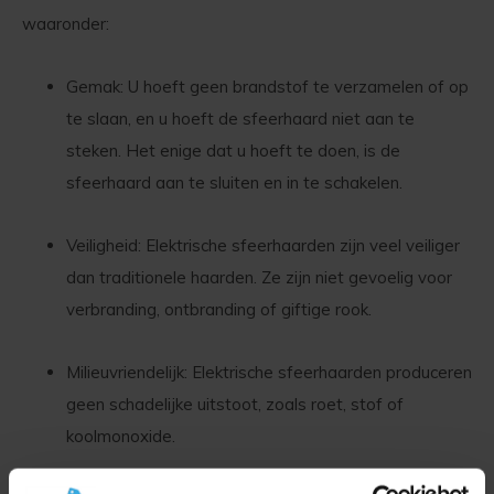
waaronder:
Gemak: U hoeft geen brandstof te verzamelen of op
te slaan, en u hoeft de sfeerhaard niet aan te
steken. Het enige dat u hoeft te doen, is de
sfeerhaard aan te sluiten en in te schakelen.
Veiligheid: Elektrische sfeerhaarden zijn veel veiliger
dan traditionele haarden. Ze zijn niet gevoelig voor
verbranding, ontbranding of giftige rook.
Milieuvriendelijk: Elektrische sfeerhaarden produceren
geen schadelijke uitstoot, zoals roet, stof of
koolmonoxide.