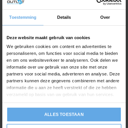
Verschillende stijlen: Er zijn tal van verschillende
elektrische sfeerhaarden beschikbaar in verschillende
stijlen, van modern tot traditioneel, waardoor u de
Toestemming
Details
Over
perfecte sfeerhaard kunt vinden die aansluit bij uw
interieur.
Deze website maakt gebruik van cookies
We gebruiken cookies om content en advertenties te
Minder kosten: Elektrische sfeerhaarden zijn in
personaliseren, om functies voor social media te bieden
verhouding goedkoper dan traditionele haarden en
en om ons websiteverkeer te analyseren. Ook delen we
hoeven niet te worden gerepareerd of onderhouden.
informatie over uw gebruik van onze site met onze
partners voor social media, adverteren en analyse. Deze
partners kunnen deze gegevens combineren met andere
Elektrische sfeerhaarden zijn de perfecte oplossing voor
informatie die u aan ze heeft verstrekt of die ze hebben
iedereen die op zoek is naar een eenvoudige, veilige en
verzameld op basis van uw gebruik van hun services.
milieuvriendelijke manier om zijn huis of tuin te verwarmen.
Of u nu op zoek bent naar een plek om te ontspannen met
ALLES TOESTAAN
uw gezin of naar een warme en gezellige sfeer voor uw
gasten, een elektrische sfeerhaard is de perfecte keuze.