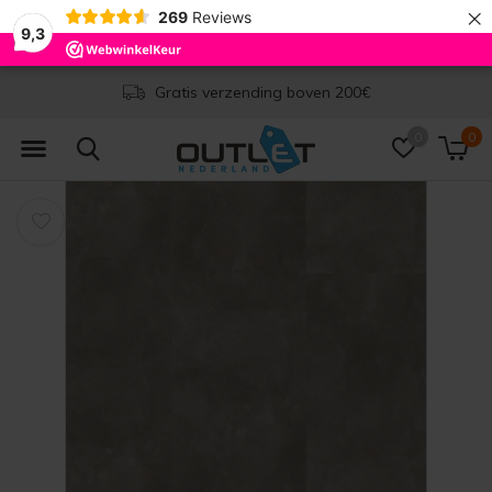
×
269
Reviews
9,3
Gratis verzending boven 200€
0
0