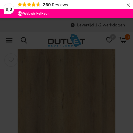
×
269
Reviews
9,3
Levertijd 1-2 werkdagen
0
0