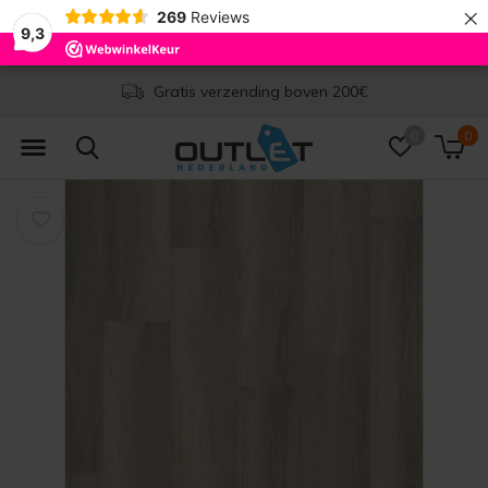
×
269
Reviews
9,3
Gratis verzending boven 200€
0
0