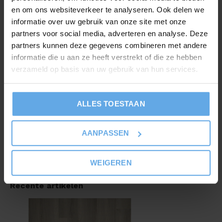
en om ons websiteverkeer te analyseren. Ook delen we
De Paddington heeft de robuuste look van een
informatie over uw gebruik van onze site met onze
karakteristieke houten vloer, maar de voordelen van een
partners voor social media, adverteren en analyse. Deze
pvc vloer. Door de sterke toplaag hoef je je geen zorgen
partners kunnen deze gegevens combineren met andere
te maken over de levensduur van deze pvc vloer. Deze pvc
informatie die u aan ze heeft verstrekt of die ze hebben
verzameld op basis van uw gebruik van hun services.
vloer is al voorzien van een 10dB geluiddempende
onderlaag, waardoor de vloer heerlijk stil is. Ervaar zelf de
voordelen van deze pvc vloer.
ALLES TOESTAAN
Deze unieke kwaliteit ook op de trap leggen? Vraag naar
AANPASSEN
de mogelijkheden!
WEIGEREN
Recente artikelen