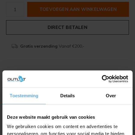
TOEVOEGEN AAN WINKELWAGEN
DIRECT BETALEN
Gratis verzending
Vanaf €200,-
Beschrijving
Delen
Toestemming
Details
Over
Toevoegen aan vergelijking
Deze website maakt gebruik van cookies
We gebruiken cookies om content en advertenties te
Productomschrijving
personaliseren, om functies voor social media te bieden