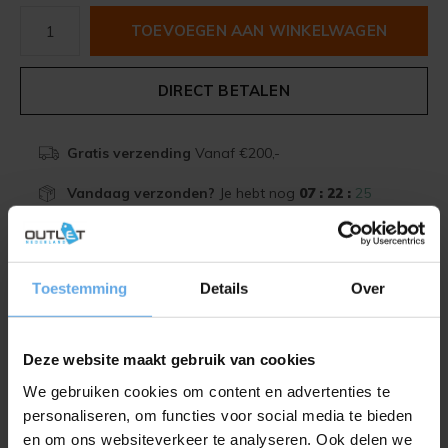
TOEVOEGEN AAN WINKELWAGEN
DIRECT BETALEN
Gratis verzending
Vanaf €200,-
Vandaag verzonden?
Je hebt nog
07 : 22 :
24
Beschrijving
Toestemming
Details
Over
Delen
Deze website maakt gebruik van cookies
Toevoegen aan vergelijking
We gebruiken cookies om content en advertenties te
personaliseren, om functies voor social media te bieden
en om ons websiteverkeer te analyseren. Ook delen we
Productomschrijving