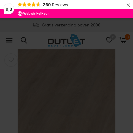
×
269
Reviews
9,3
Gratis verzending boven 200€
0
0