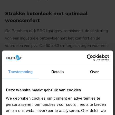
Strakke betonlook met optimaal
wooncomfort
De Peckham click SRC light grey combineert de uitstraling
van een industriële betonvloer met het comfort en de
voordelen van pvc. De 60 x 60 cm tegels zorgen voor een
moderne en minimalistische sfeer, perfect voor een strak
interieur.
Toestemming
Details
Over
Comfort dankzij geïntegreerde
ondervloer
Deze website maakt gebruik van cookies
Deze vloer is voorzien van een IXPE-onderlaag, wat zorgt
We gebruiken cookies om content en advertenties te
voor een contactgeluidreductie van 10 dB. Hierdoor is de
personaliseren, om functies voor social media te bieden
vloer ideaal voor appartementen en andere woonruimtes
en om ons websiteverkeer te analyseren. Ook delen we