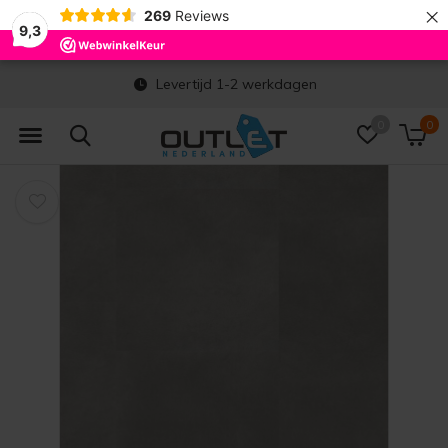
×
269
Reviews
9,3
Levertijd 1-2 werkdagen
0
0