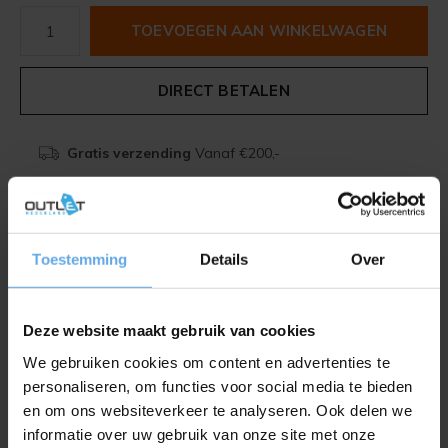
TOEVOEGEN AAN WINKELWAGEN
DIRECT BETALEN
Gratis verzending
Vanaf €200,-
Beschrijving
Toestemming
Details
Over
Delen
Deze website maakt gebruik van cookies
We gebruiken cookies om content en advertenties te
Toevoegen aan vergelijking
personaliseren, om functies voor social media te bieden
en om ons websiteverkeer te analyseren. Ook delen we
informatie over uw gebruik van onze site met onze
Productomschrijving