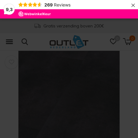
×
269
Reviews
9,3
Levertijd 1-2 werkdagen
0
0