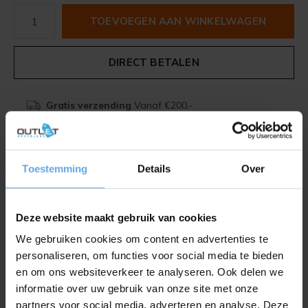
TOEVOEGEN AAN WINKELWAGEN
DIRECT BETALEN
Gratis verzending
Vanaf €200,-
Beschrijving
Toestemming
Details
Over
Delen
Deze website maakt gebruik van cookies
We gebruiken cookies om content en advertenties te
Toevoegen aan vergelijking
personaliseren, om functies voor social media te bieden
en om ons websiteverkeer te analyseren. Ook delen we
informatie over uw gebruik van onze site met onze
Productomschrijving
partners voor social media, adverteren en analyse. Deze