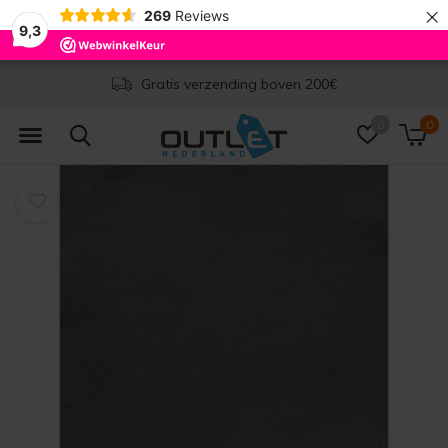
×
269
Reviews
9,3
Levertijd 1-2 werkdagen
0
0