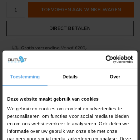
TOEVOEGEN AAN WINKELWAGEN
DIRECT BETALEN
Gratis verzending
Vanaf €200,-
Beschrijving
Toestemming
Details
Over
Delen
Deze website maakt gebruik van cookies
We gebruiken cookies om content en advertenties te
Toevoegen aan vergelijking
personaliseren, om functies voor social media te bieden
en om ons websiteverkeer te analyseren. Ook delen we
informatie over uw gebruik van onze site met onze
Productomschrijving
partners voor social media, adverteren en analyse. Deze