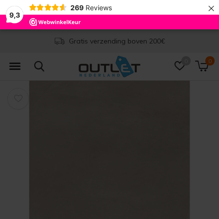
×
269
Reviews
9,3
Gratis verzending boven 200€
0
0