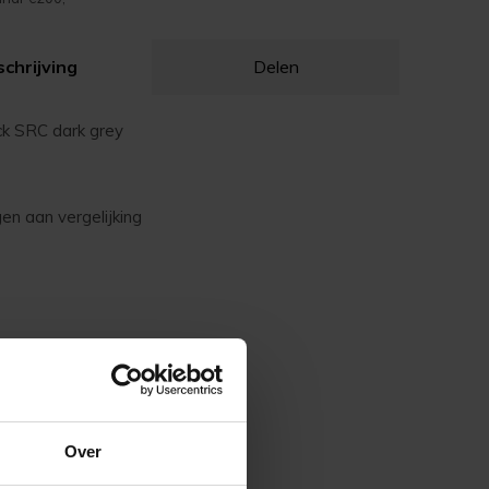
chrijving
Delen
ck SRC dark grey
n aan vergelijking
Over