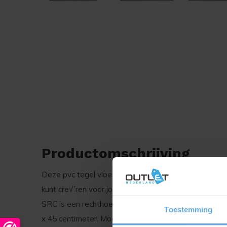
Productomschrijving
Deze pvc tegel vloer is verkrijgbaar in vier natuurlij
kunt cre√´ren voor jouw huis. Zo is er voor elk interi
SRC is een rechthoekige tegel, die verkrijgbaar is in
Toestemming
x 45 centimeter. Mocht jouw ruimte het toelaten, dan