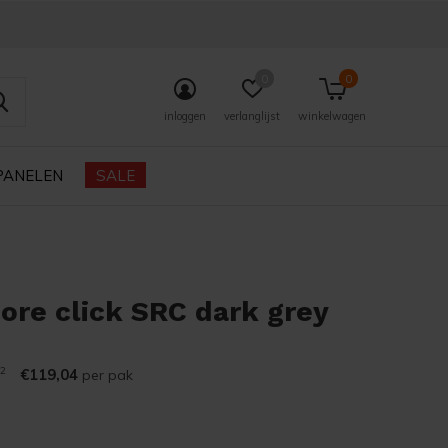
0
0
inloggen
verlanglijst
winkelwagen
PANELEN
SALE
re click SRC dark grey
2
€119,04
per pak