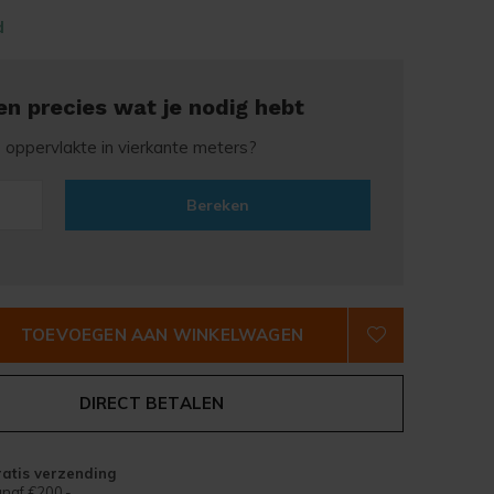
d
en precies wat je nodig hebt
e oppervlakte in vierkante meters?
Bereken
TOEVOEGEN AAN WINKELWAGEN
DIRECT BETALEN
atis verzending
naf €200,-