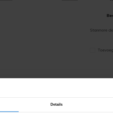
Bes
Stanmore cli
Toevoege
ke kleuren, waarmee je een prachtige basis
eur een passende kleur. De Stanmore Click
 een click uitvoering met een afmeting van 91
Details
 is de Stanmore ook verkrijgbaar in een