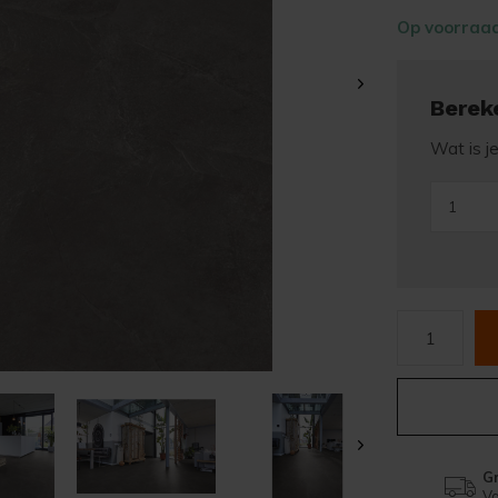
Op voorraa
Berek
Wat is j
Gr
Va