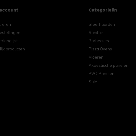
 account
Categorieën
treren
Sfeerhaarden
estellingen
Sanitair
erlanglijst
Barbecues
lijk producten
Pizza Ovens
Vloeren
Akoestische panelen
PVC-Panelen
Sale