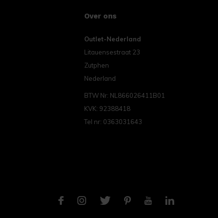
Over ons
Outlet-Nederland
Litauensestraat 23
Zutphen
Nederland
BTW Nr: NL866026411B01
KVK: 92388418
Tel nr: 0363031643