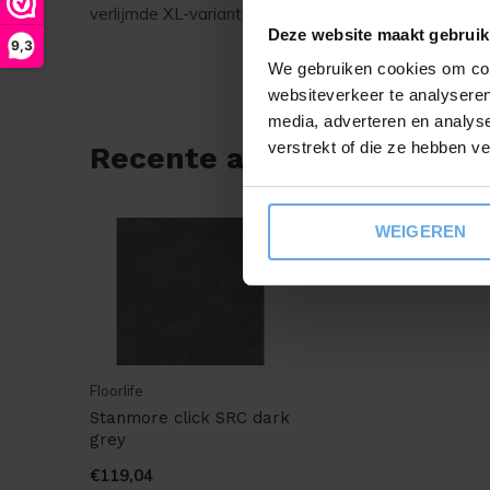
verlijmde XL-variant. Deze heeft dan een afmeting v
Deze website maakt gebruik
9,3
We gebruiken cookies om cont
websiteverkeer te analyseren
media, adverteren en analys
verstrekt of die ze hebben v
Recente artikelen
WEIGEREN
Floorlife
Stanmore click SRC dark
grey
€119,04