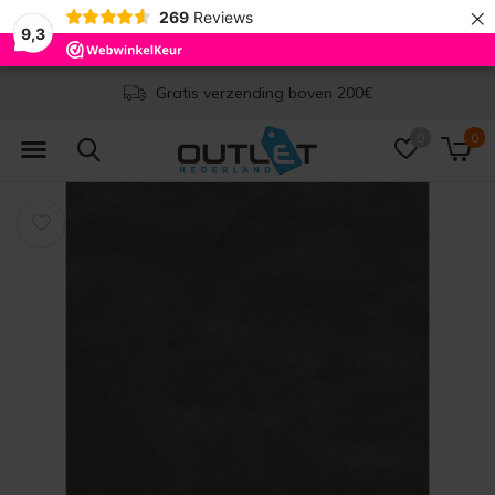
×
269
Reviews
9,3
Gratis verzending boven 200€
0
0