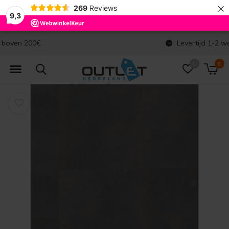
×
269
Reviews
9,3
Levertijd 1-2 werkdagen
0
0