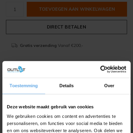
TOEVOEGEN AAN WINKELWAGEN
DIRECT BETALEN
Gratis verzending
Vanaf €200,-
Beschrijving
Toestemming
Details
Over
Delen
Deze website maakt gebruik van cookies
Toevoegen aan vergelijking
We gebruiken cookies om content en advertenties te
personaliseren, om functies voor social media te bieden
en om ons websiteverkeer te analyseren. Ook delen we
Productomschrijving