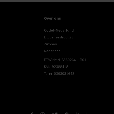
Over ons
Outlet-Nederland
Litauensestraat 23
Zutphen
Nederland
BTW Nr: NL866026411B01
KVK: 92388418
Tel nr: 0363031643