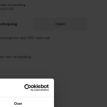
atis verzending
naf €200,-
chrijving
Delen
erringbone click SRC dark oak
n aan vergelijking
Over