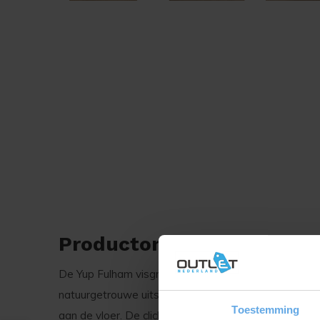
Productomschrijving
De Yup Fulham visgraat heeft veel weg van een echt
natuurgetrouwe uitstraling. Het legpatroon is speels 
Toestemming
aan de vloer. De click variant van deze vloer is vo