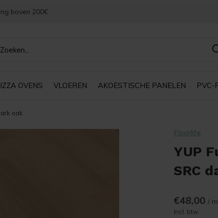
ing boven 200€
IZZA OVENS
VLOEREN
AKOESTISCHE PANELEN
PVC-
dark oak
Floorlife
YUP F
SRC d
€48,00
/ m
Incl. btw