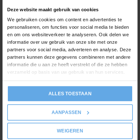
hout vereist. De combinatie van het visgraatpatroon en de
Deze website maakt gebruik van cookies
warme, naturel eiken kleur geeft je interieur direct een
We gebruiken cookies om content en advertenties te
karakteristieke en luxueuze uitstraling. Perfect voor wie
personaliseren, om functies voor social media te bieden
een tijdloze look wil combineren met moderne
en om ons websiteverkeer te analyseren. Ook delen we
functionaliteit.
informatie over uw gebruik van onze site met onze
partners voor social media, adverteren en analyse. Deze
partners kunnen deze gegevens combineren met andere
Waterbestendig en onderhoudsarm
informatie die u aan ze heeft verstrekt of die ze hebben
De vloer is volledig waterbestendig en eenvoudig schoon
verzameld op basis van uw gebruik van hun services.
te houden. Dankzij de slijtvaste toplaag blijft het dessin
langdurig mooi, zelfs bij intensief gebruik. De vloer valt in
ALLES TOESTAAN
gebruiksklasse 23/34 en is daarmee geschikt voor zowel
woongebruik als commerciële toepassingen. Let op: deze
AANPASSEN
vloer heeft geen geïntegreerde onderlaag, dus een
geschikte ondervloer is vereist voor installatie.
WEIGEREN