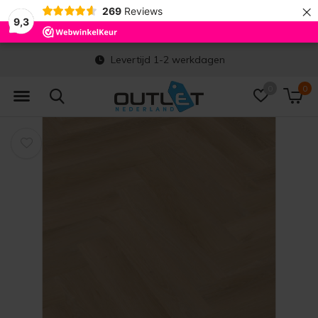
×
269
Reviews
9,3
Levertijd 1-2 werkdagen
0
0