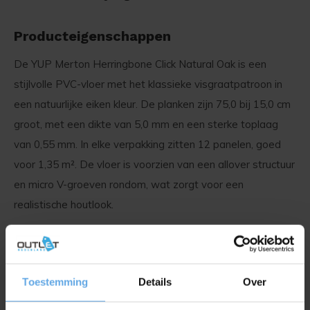
Producteigenschappen
De YUP Merton Herringbone Click Natural Oak is een
stijlvolle PVC-vloer met het klassieke visgraatpatroon in
een natuurlijke eiken kleur. De planken zijn 75,0 bij 15,0 cm
groot, met een dikte van 5,0 mm en een sterke toplaag
van 0,55 mm. In elke verpakking zitten 12 panelen, goed
voor 1,35 m². De vloer is voorzien van een allover structuur
en micro V-groeven rondom, wat zorgt voor een
realistische houtlook.
Visgraat met karakter
Deze vloer biedt de uitstraling van een traditionele houten
Toestemming
Details
Over
visgraatvloer, zonder het intensieve onderhoud dat echt