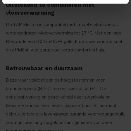
Uitstekend te combineren met
vloerverwarming
De YUP Merton is compatibel met zowel elektrische als
watergedragen vloerverwarming tot 27 °C. Met een lage
R-waarde van 0,04 m² K/W geleidt de vloer warmte snel
en efficiënt, wat zorgt voor extra comfort in huis.
Betrouwbaar en duurzaam
Deze vloer voldoet aan de hoogste normen voor
brandveiligheid (Bfl-s1) en emissieklasse (E1). De
antislipafwerking en geschiktheid voor zwenkwielen
(klasse B) maken hem veelzijdig inzetbaar. Bij normaal
gebruik ontvang je levenslange garantie voor woongebruik,
zodat je jarenlang zorgeloos kunt genieten van deze
hoogwaardige visgraatvloer.