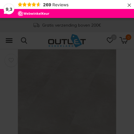
×
269
Reviews
9,3
Levertijd 1-2 werkdagen
0
0