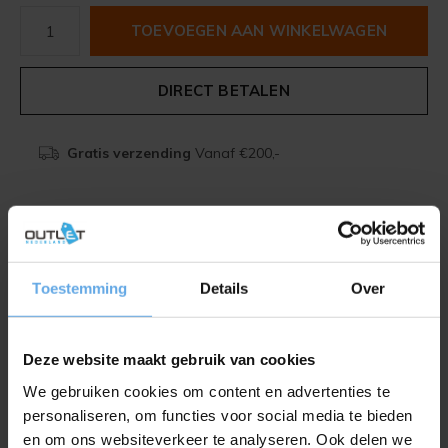
TOEVOEGEN AAN WINKELWAGEN
DIRECT BETALEN
Gratis verzending
Vanaf €200,-
Beschrijving
Toestemming
Details
Over
Delen
Deze website maakt gebruik van cookies
Toevoegen aan vergelijking
We gebruiken cookies om content en advertenties te
personaliseren, om functies voor social media te bieden
en om ons websiteverkeer te analyseren. Ook delen we
Productomschrijving